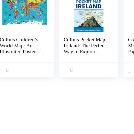
Collins Children’s
Collins Pocket Map
Co
World Map: An
Ireland: The Perfect
Mi
Illustrated Poster for
Way to Explore
Pa
Your Wall Loose
Ireland Landkaart –
20
Leaf – Geïllustreerd,
Gevouwen Kaart, 1
1 juli 2019
mei 2018