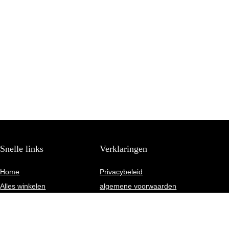
Snelle links
Verklaringen
Home
Privacybeleid
Alles winkelen
algemene voorwaarden
Blogs
Gelieerde openbaarmaking
Onze webshops