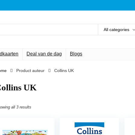
All categories
ndkaarten
Deal van de dag
Blogs
ome
Product auteur
Collins UK
ollins UK
owing all 3 results