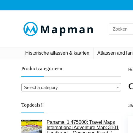
Search
for:
Historische atlassen & kaarten
Atlassen and la
Productcategorieën
H
C
Select a category
Topdeals!!
Sh
Panama: 1:475000: Travel Maps
International Adventure Map: 3101
Landkaart – Gevouwen Kaart, 1