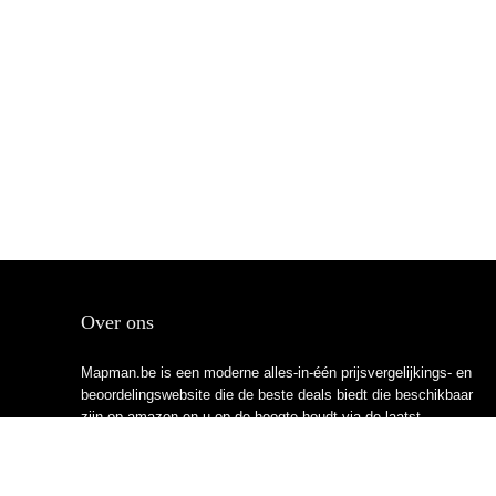
Over ons
Mapman.be is een moderne alles-in-één prijsvergelijkings- en
beoordelingswebsite die de beste deals biedt die beschikbaar
zijn op amazon en u op de hoogte houdt via de laatst
toegevoegde blogs. Alle afbeeldingen zijn auteursrechtelijk
beschermd door hun respectievelijke eigenaren. Alle geciteerde
inhoud is afgeleid van hun respectievelijke bronnen.