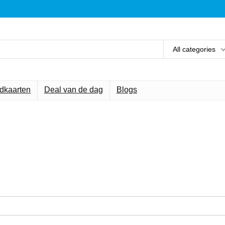
All categories
ndkaarten
Deal van de dag
Blogs