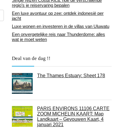
Single reizen Costa Rica: hoe de verschillende
regio’s je reiservaring bepalen
Een luxe avontuur op zee: ontdek indonesië per
jacht
Luxe wonen en investeren in de villas van Uluwatu
Een onvergetelijke reis naar Thunderdome: alles
wat je moet weten
Deal van de dag !!
The Thames Estuary: Sheet 178
PARIS ENVIRONS 11106 CARTE
ZOOM MICHELIN KAART: Map
Landkaart – Gevouwen Kaart, 4
januari 2021