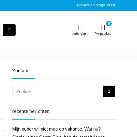
Nieuws en blogs lezen
0
verlanglijst
Vergelijken
Zoeken
recente berichten
Mijn puber wil niet mee op vakantie. Wat nu?