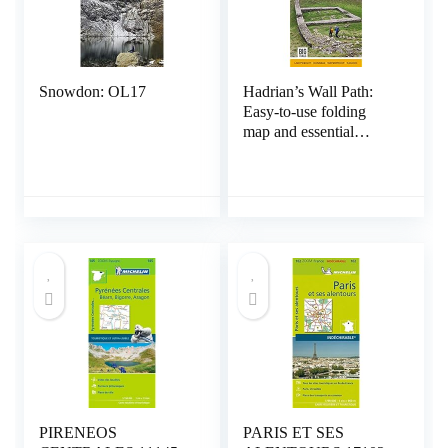
Snowdon: OL17
Hadrian’s Wall Path:
Easy-to-use folding
map and essential
information, with
custom itinerary
planning for walkers,
trekkers, fastpackers
and trail runners: 3
PIRENEOS
PARIS ET SES