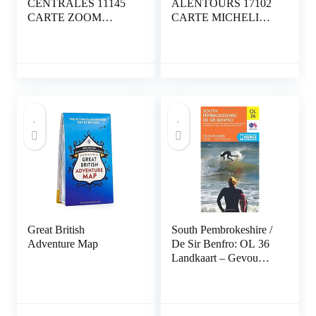
CENTRALES 11145
ALENTOURS 17102
CARTE ZOOM
CARTE MICHELIN
MICHELIN KAART
KAART: Straßen- und
Tourismuskarte
Landkaart – Gevouwen
Kaart, 4 januari 2021
Great British
South Pembrokeshire /
Adventure Map
De Sir Benfro: OL 36
Landkaart – Gevouwen
Kaart, 13 november
2015