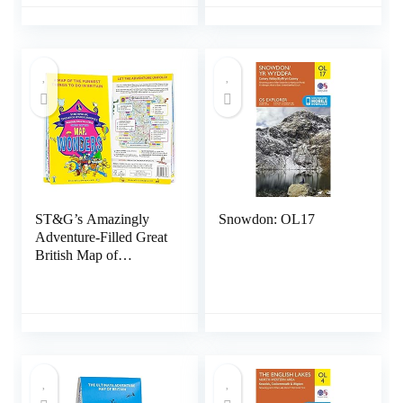
1:1.000.000 Landkaart
– Gevouwen Kaart, 6
januari 2022
ST&G’s Amazingly
Snowdon: OL17
Adventure-Filled Great
British Map of
Wonders