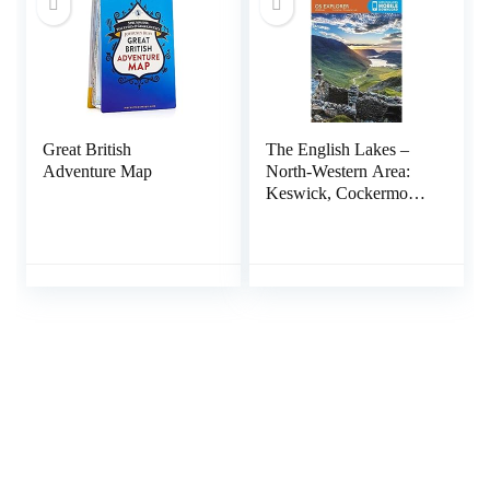
Great British
The English Lakes –
Adventure Map
North-Western Area:
Keswick, Cockermouth
& Wigton: OL 4