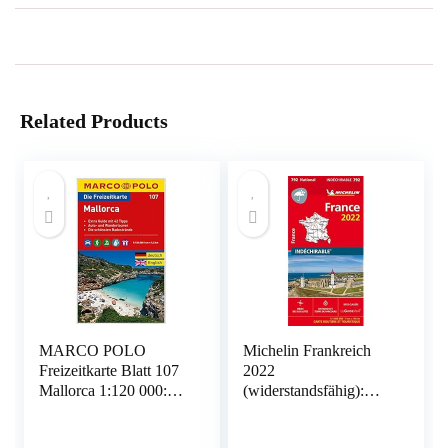
Related Products
MARCO POLO
Michelin Frankreich
Freizeitkarte Blatt 107
2022
Mallorca 1:120 000:
(widerstandsfähig):
Toeristische kaart +
Straßen- und
gids 1:120 000
Tourismuskarte