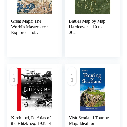
Great Maps: The
Battles Map by Map
World’s Masterpieces
Hardcover – 10 mei
Explored and
2021
Explained Hardcover –
10 juli 2014
Kirchubel, R: Atlas of
Visit Scotland Touring
the Blitzkrieg: 1939–41
Map: Ideal for