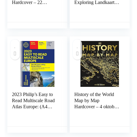
Hardcover – 22
Exploring Landkaart –
oktober 2019
Gevouwen Kaart, 1
mei 2020
2023 Philip’s Easy to
History of the World
Read Multiscale Road
Map by Map
Atlas Europe: (A4
Hardcover – 4 oktober
Spiral binding) Spiral-
2018
bound – 7 april 2022