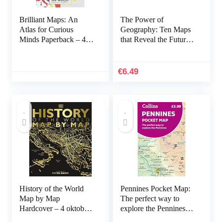
Brilliant Maps: An
The Power of
Atlas for Curious
Geography: Ten Maps
Minds Paperback – 4
that Reveal the Future
november 2021
of Our World – the
sequel to Prisoners of
Geography (English
€
6.49
Edition) Kindle-editie
History of the World
Pennines Pocket Map:
Map by Map
The perfect way to
Hardcover – 4 oktober
explore the Pennines
2018
Landkaart – Gevouwen