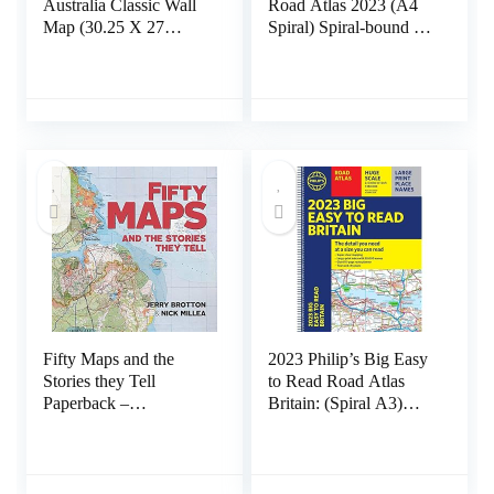
Australia Classic Wall
Road Atlas 2023 (A4
Map (30.25 X 27
Spiral) Spiral-bound –
Inches): Wall Maps
1 oktober 2022
Continents Landkaart –
10 november 2019
Fifty Maps and the
2023 Philip’s Big Easy
Stories they Tell
to Read Road Atlas
Paperback –
Britain: (Spiral A3)
Geïllustreerd, 15
Spiral-bound – 24
november 2019
maart 2022