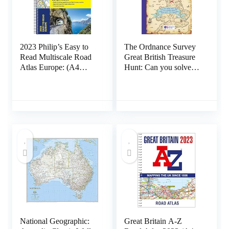
2023 Philip’s Easy to
The Ordnance Survey
Read Multiscale Road
Great British Treasure
Atlas Europe: (A4
Hunt: Can you solve
Spiral binding) Spiral-
over 350 clues on a
bound – 7 april 2022
puzzle adventure from
your own home?
Paperback – 12
november 2020
National Geographic:
Great Britain A-Z