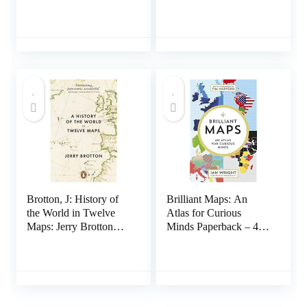
Spiral-bound – 24
oktober 2016
maart 2022
Brotton, J: History of
Brilliant Maps: An
the World in Twelve
Atlas for Curious
Maps: Jerry Brotton
Minds Paperback – 4
Paperback – 1 januari
november 2021
2013