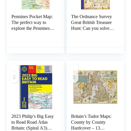
Pennines Pocket Map:
The Ordnance Survey
The perfect way to
Great British Treasure
explore the Pennines
Hunt: Can you solve
Landkaart – Gevouwen
over 350 clues on a
Kaart, 3 juli 2022
puzzle adventure from
your own home?
Paperback – 12
november 2020
2023 Philip’s Big Easy
Britain’s Tudor Maps:
to Read Road Atlas
County by County
Britain: (Spiral A3)
Hardcover – 13