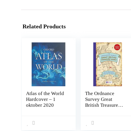
Related Products
Atlas of the World
The Ordnance
Hardcover – 1
Survey Great
oktober 2020
British Treasure
Hunt: Can you
solve over 350
clues on a puzzle
adventure from