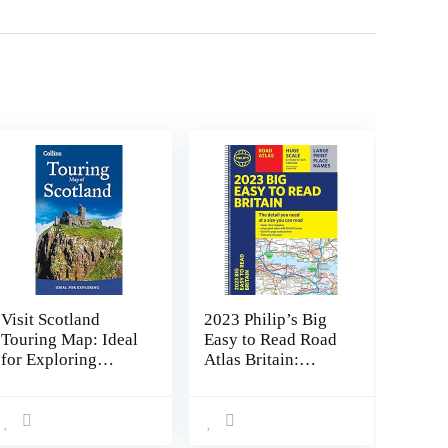
Visit Scotland
2023 Philip’s Big
Touring Map: Ideal
Easy to Read Road
for Exploring
Atlas Britain:
Landkaart –
(Spiral A3) Spiral-
Gevouwen Kaart, 1
bound – 24 maart
mei 2020
2022