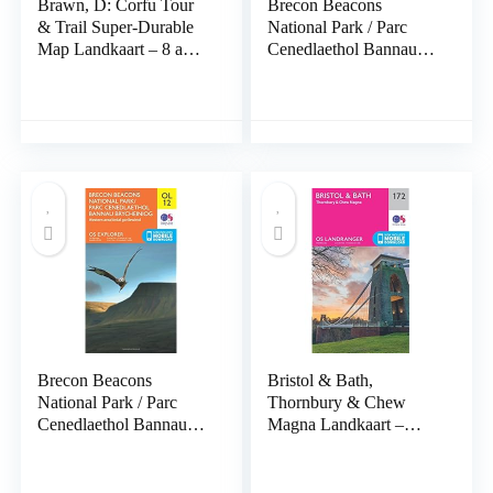
Brawn, D: Corfu Tour
Brecon Beacons
& Trail Super-Durable
National Park / Parc
Map Landkaart – 8 april
Cenedlaethol Bannau
2019
Bryc: OL 13 Landkaart
– Gevouwen Kaart, 17
maart 2016
Brecon Beacons
Bristol & Bath,
National Park / Parc
Thornbury & Chew
Cenedlaethol Bannau
Magna Landkaart –
Brycheiniog – Western
Gevouwen Kaart, 24
Area / Ardal
februari 2016
Gorllewinol: OL 12