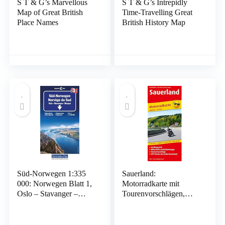
S T & G’s Marvellous
S T & G’s Intrepidly
Map of Great British
Time-Travelling Great
Place Names
British History Map
Süd-Norwegen 1:335
Sauerland:
000: Norwegen Blatt 1,
Motorradkarte mit
Oslo – Stavanger –
Tourenvorschlägen,
Bergen: 1031 Landkaart
GPS-Tracks als Gratis-
– Gevouwen Kaart, 21
Download,
januari 2019
Ausflugszielen,