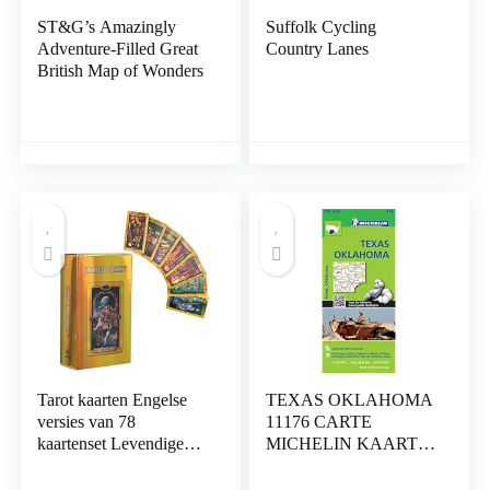
ST&G’s Amazingly
Suffolk Cycling
Adventure-Filled Great
Country Lanes
British Map of Wonders
Tarot kaarten Engelse
TEXAS OKLAHOMA
versies van 78
11176 CARTE
kaartenset Levendige
MICHELIN KAART
afbeeldingen Onbekend
Landkaart – Gevouwen
Tarot Deck Interactief
Kaart, 15 maart 2016