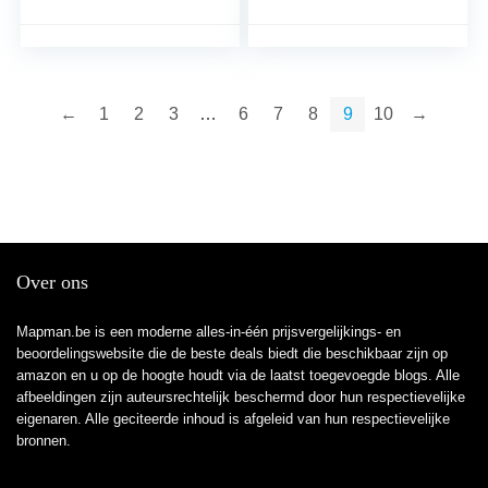
bordspel voor familie
←
1
2
3
…
6
7
8
9
10
→
Over ons
Mapman.be is een moderne alles-in-één prijsvergelijkings- en
beoordelingswebsite die de beste deals biedt die beschikbaar zijn op
amazon en u op de hoogte houdt via de laatst toegevoegde blogs. Alle
afbeeldingen zijn auteursrechtelijk beschermd door hun respectievelijke
eigenaren. Alle geciteerde inhoud is afgeleid van hun respectievelijke
bronnen.