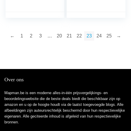
maart 2019
←
1
2
3
…
20
21
22
23
24
25
→
Over ons
Mapman.be is een moderne alles-in-één prijsvergelijkings- en
beoordelingswebsite die de beste deals biedt die beschikbaar zijn op
amazon en u op de hoogte houdt via de laatst toegevoegde blogs. Alle
afbeeldingen zijn auteursrechtelijk beschermd door hun respectievelijke
eigenaren. Alle geciteerde inhoud is afgeleid van hun respectievelijke
bronnen.