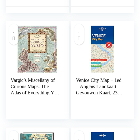
Vargic’s Miscellany of
Venice City Map – 1ed
Curious Maps: The
– Anglais Landkaart –
Atlas of Everything You
Gevouwen Kaart, 23
Never Knew You
februari 2017
Needed to Know
Hardcover – 24
september 2015