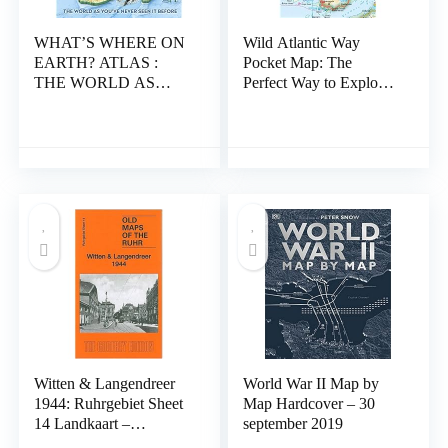
WHAT’S WHERE ON
Wild Atlantic Way
EARTH? ATLAS :
Pocket Map: The
THE WORLD AS
Perfect Way to Explore
YOU’VE NEVER
Ireland’s West Coast
SEEN IT: The World as
Paperback – Gevouwen
You’ve Never Seen It
Kaart, 7 februari 2019
Before! Hardcover – 1
maart 2017
Witten & Langendreer
World War II Map by
1944: Ruhrgebiet Sheet
Map Hardcover – 30
14 Landkaart –
september 2019
Gevouwen Kaart, 5 juli