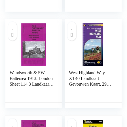
ehemaligen Verlag
Wanderkarte vom
Meinhold & Söhne
Erzgebirge mit vom
Dresden Landkaart –
Erzgebirgsverein rot
Gevouwen Kaart, 1 juni
markierten
2019
Wanderwegen
Landkaart – Gevouwen
Kaart, 1 november 2015
Wandsworth & SW
West Highland Way
Battersea 1913: London
XT40 Landkaart –
Sheet 114.3 Landkaart –
Gevouwen Kaart, 29
Gevouwen Kaart, 3
juni 2018
november 2015