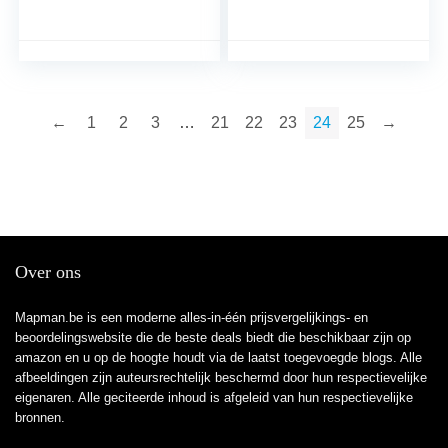
2012
←
1
2
3
…
21
22
23
24
25
→
Over ons
Mapman.be is een moderne alles-in-één prijsvergelijkings- en
beoordelingswebsite die de beste deals biedt die beschikbaar zijn op
amazon en u op de hoogte houdt via de laatst toegevoegde blogs. Alle
afbeeldingen zijn auteursrechtelijk beschermd door hun respectievelijke
eigenaren. Alle geciteerde inhoud is afgeleid van hun respectievelijke
bronnen.