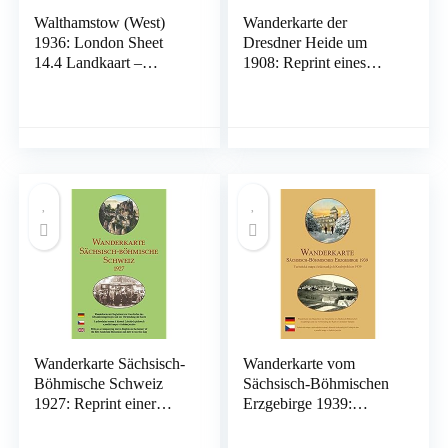
Walthamstow (West)
Wanderkarte der
1936: London Sheet
Dresdner Heide um
14.4 Landkaart –
1908: Reprint eines
Gevouwen Kaart, 17
historischen
mei 2016
Wanderkarte des
ehemaligen Verlages
Meinhold & Söhne: Mit
Einteilung der Heide, …
Fauna, Geschichtlichem
und Wandervorschlägen
Landkaart – Gevouwen
Kaart, 1 november 2007
Wanderkarte Sächsisch-
Wanderkarte vom
Böhmische Schweiz
Sächsisch-Böhmischen
1927: Reprint einer
Erzgebirge 1939:
historischen
Reprint einer
Wanderkarte vom
historischen